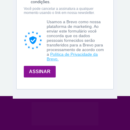
condições.
Você pode cancelar a assinatura a qualquer
momento usando o link em nossa newsletter.
Usamos a Brevo como nossa
plataforma de marketing. Ao
enviar este formulário você
concorda que os dados
pessoais fornecidos serão
transferidos para a Brevo para
processamento de acordo com
a
Política de Privacidade da
Brevo.
ASSINAR