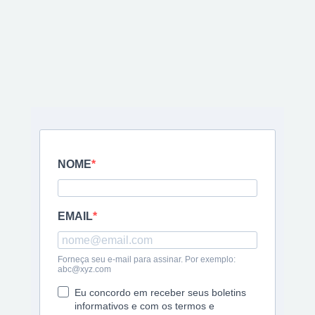
novidades!
Cadastre-se, receba novidades do 
mundo da mineração de cripto e nossa 
planilha de preços
 atualizada.
NOME
EMAIL
Forneça seu e-mail para assinar. Por exemplo:
abc@xyz.com
Eu concordo em receber seus boletins
informativos e com os termos e