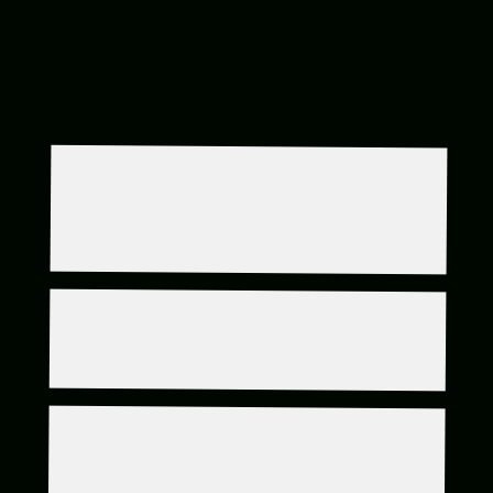
Perguntas e 
Respostas
Quanto custa cada máquina e 
há desconto para mais 
unidades?
O preço vai variar de acordo com a 
quantidade de que você irá comprar. 
Posso visitar e/ou saber o 
Para compra de apenas 1 unidade, o 
endereço das operações?
valor total fica em 3.950 dólares com 
tudo incluso:
Pode soar estranho, mas por razões de 
segurança, não podemos mostrar e/ou 
Quais as formas de 
levar pessoas no local da operação. 
pagamento?